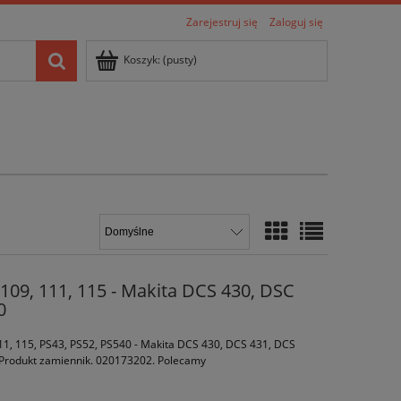
Zarejestruj się
Zaloguj się
Koszyk:
(pusty)
 109, 111, 115 - Makita DCS 430, DSC
0
 111, 115, PS43, PS52, PS540 - Makita DCS 430, DCS 431, DCS
 Produkt zamiennik. 020173202. Polecamy