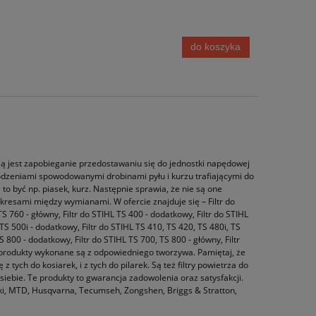
do koszyka
ją jest zapobieganie przedostawaniu się do jednostki napędowej
zkodzeniami spowodowanymi drobinami pyłu i kurzu trafiającymi do
to być np. piasek, kurz. Następnie sprawia, że nie są one
 okresami między wymianami. W ofercie znajduje się – Filtr do
TS 760 - główny, Filtr do STIHL TS 400 - dodatkowy, Filtr do STIHL
 TS 500i - dodatkowy, Filtr do STIHL TS 410, TS 420, TS 480i, TS
TS 800 - dodatkowy, Filtr do STIHL TS 700, TS 800 - główny, Filtr
 te produkty wykonane są z odpowiedniego tworzywa. Pamiętaj, że
 tych do kosiarek, i z tych do pilarek. Są też filtry powietrza do
ebie. Te produkty to gwarancja zadowolenia oraz satysfakcji.
aki, MTD, Husqvarna, Tecumseh, Zongshen, Briggs & Stratton,