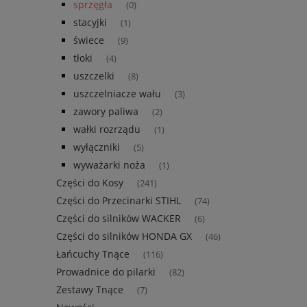
sprzęgła
(0)
stacyjki
(1)
świece
(9)
tłoki
(4)
uszczelki
(8)
uszczelniacze wału
(3)
zawory paliwa
(2)
wałki rozrządu
(1)
wyłączniki
(5)
wyważarki noża
(1)
Części do Kosy
(241)
Części do Przecinarki STIHL
(74)
Części do silników WACKER
(6)
Części do silników HONDA GX
(46)
Łańcuchy Tnące
(116)
Prowadnice do pilarki
(82)
Zestawy Tnące
(7)