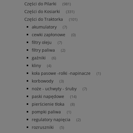
Części do Pilarki
(981)
Części do Kosiarki
(331)
Części do Traktorka
(101)
akumulatory
(7)
cewki zapłonowe
(0)
filtry oleju
(7)
filtry paliwa
(2)
gaźniki
(6)
kliny
(4)
koła pasowe -rolki -napinacze
(1)
korbowody
(3)
noże - uchwyty - śruby
(7)
paski napędowe
(14)
pierścienie tłoka
(8)
pompki paliwa
(1)
regulatory napięcia
(2)
rozruszniki
(5)