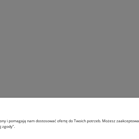
ilników NAC T575, T675 -
Kanister TECOMEC podwójny 6L
70 mm
3L BIAŁY
45,00 zł
49,00 zł
59,00 zł
59,00 zł
a regularna:
Cena regularna:
do koszyka
do koszyka
trony i pomagają nam dostosować ofertę do Twoich potrzeb. Możesz zaakceptować 
j zgody".
Płatności i dostawa
Informacje