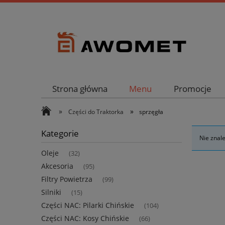
Strona główna
Menu
Promocje
»
»
Części do Traktorka
sprzęgła
Kategorie
Nie znal
Oleje
(32)
Akcesoria
(95)
Filtry Powietrza
(99)
Silniki
(15)
Części NAC: Pilarki Chińskie
(104)
Części NAC: Kosy Chińskie
(66)