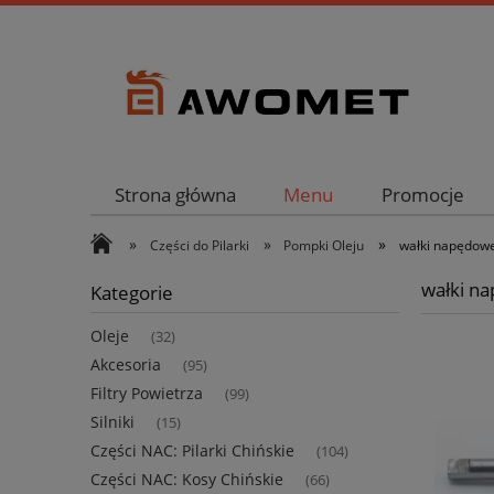
Strona główna
Menu
Promocje
»
»
»
Części do Pilarki
Pompki Oleju
wałki napędow
wałki n
Kategorie
Oleje
(32)
Akcesoria
(95)
Filtry Powietrza
(99)
Silniki
(15)
Części NAC: Pilarki Chińskie
(104)
Części NAC: Kosy Chińskie
(66)