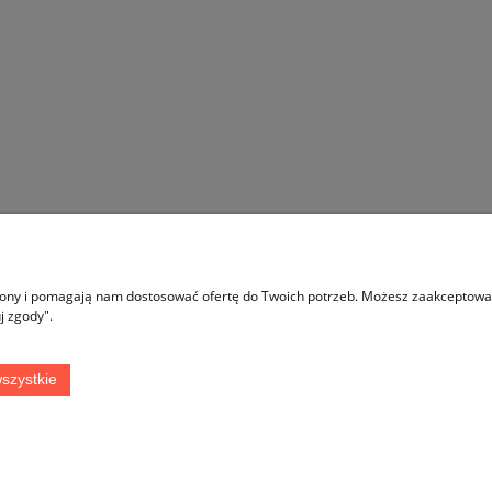
GSHEN XP620 - 17,6 KM -
Kanister TECOMEC podwójny 6L
armowa wysyłka
3L BIAŁY
1 799,00 zł
49,00 zł
1 899,00 zł
59,00 zł
regularna:
Cena regularna:
do koszyka
do koszyka
trony i pomagają nam dostosować ofertę do Twoich potrzeb. Możesz zaakceptować 
j zgody".
Płatności i dostawa
Informacje
szystkie
Formy płatności
Polityka prywatnoś
Koszty dostawy
Czas realizacji zamówienia
Sklep internetowy Shoper.pl