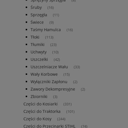
(8)
Śruby
(16)
Sprzęgła
(11)
Świece
(9)
Taśmy Hamulca
(16)
Tłoki
(113)
Tłumiki
(23)
Uchwyty
(10)
Uszczelki
(42)
Uszczelniacze Wału
(33)
Wały Korbowe
(15)
Wyłączniki Zapłonu
(2)
Zawory Dekompresyjne
(2)
Zbiorniki
(3)
Części do Kosiarki
(331)
Części do Traktorka
(101)
Części do Kosy
(244)
Części do Przecinarki STIHL
(74)