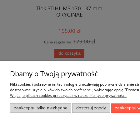
3/8 x 1.5
Tłok STIHL MS 170 - 37 mm
Silnik ZON
-64)
ORYGINAŁ
d
155,00 zł
 zł
179,00 zł
Cena regularna:
Cena 
do koszyka
Dbamy o Twoją prywatność
Pliki cookies i pokrewne im technologie umożliwiają poprawne działanie s
dostosować użycie plików do swoich preferencji, wybierając opcję "Dostosu
Więcej o plikach cookies przeczytasz w naszej Polityce prywatności.
Pomoc
Moje konto
zaakceptuj tylko niezbędne
dostosuj zgody
zaakceptuj w
Zwroty i reklamacje
Twoje zamówienia
Regulaminy
Ustawienia konta
Przechowalnia