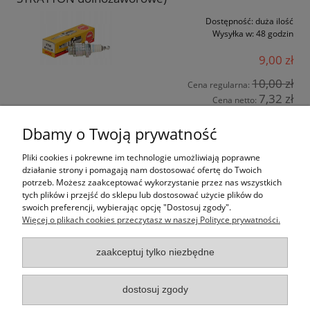
Dostępność:
duża ilość
Wysyłka w:
48 godzin
9,00 zł
10,00 zł
Cena regularna:
7,32 zł
Cena netto:
Dbamy o Twoją prywatność
do koszyka
Pliki cookies i pokrewne im technologie umożliwiają poprawne
działanie strony i pomagają nam dostosować ofertę do Twoich
potrzeb. Możesz zaakceptować wykorzystanie przez nas wszystkich
tych plików i przejść do sklepu lub dostosować użycie plików do
Pomoc
swoich preferencji, wybierając opcję "Dostosuj zgody".
Więcej o plikach cookies przeczytasz w naszej Polityce prywatności.
Moje konto
zaakceptuj tylko niezbędne
Płatności i dostawa
dostosuj zgody
Informacje