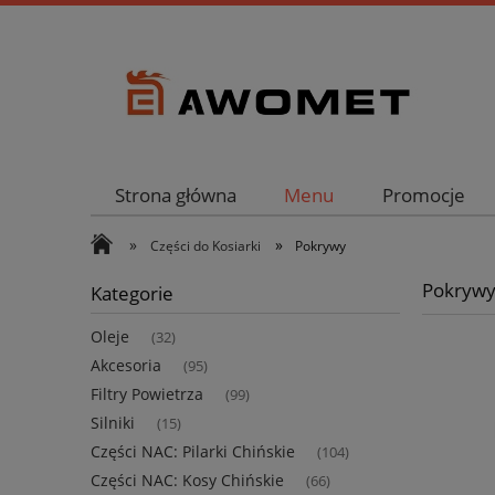
Strona główna
Menu
Promocje
»
»
Części do Kosiarki
Pokrywy
Pokryw
Kategorie
Oleje
(32)
Akcesoria
(95)
Filtry Powietrza
(99)
Silniki
(15)
Części NAC: Pilarki Chińskie
(104)
Części NAC: Kosy Chińskie
(66)