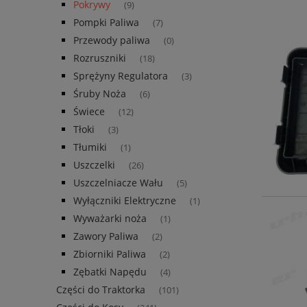
Pokrywy
(9)
Pompki Paliwa
(7)
Przewody paliwa
(0)
Rozruszniki
(18)
Sprężyny Regulatora
(3)
Śruby Noża
(6)
Świece
(12)
Tłoki
(3)
Tłumiki
(1)
Uszczelki
(26)
Uszczelniacze Wału
(5)
Wyłączniki Elektryczne
(1)
Wyważarki noża
(1)
Zawory Paliwa
(2)
Zbiorniki Paliwa
(2)
Zębatki Napędu
(4)
Części do Traktorka
(101)