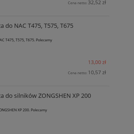
32,52 zł
Cena netto:
MA
Koło napędowe do pilarek
Pierścienie tłoka 
elektrycznych STIHL MSE 140, MSE
87,3 mm (1.2 x 1
za do NAC T475, T575, T675
160, MSE 180 - oryginał
140,00 zł
159,
 NAC T475, T575, T675. Polecamy
159,00 zł
Cena regularna:
Cena regularn
do koszyka
do ko
13,00 zł
10,57 zł
Cena netto:
rza do silników ZONGSHEN XP 200
w ZONGSHEN XP 200. Polecamy