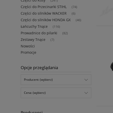
Części do Kosy
(241)
Części do Przecinarki STIHL
(74)
Części do silników WACKER
(6)
Części do silników HONDA GX
(46)
Łańcuchy Tnące
(116)
Prowadnice do pilarki
(82)
Zestawy Tnące
(7)
Nowości
Promocje
Opcje przeglądania
Producent: (wybierz)
Cena: (wybierz)
Producenci