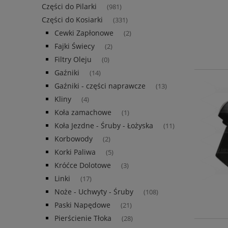
Części do Pilarki
(981)
Części do Kosiarki
(331)
Cewki Zapłonowe
(2)
Fajki Świecy
(2)
Filtry Oleju
(0)
Gaźniki
(14)
Gaźniki - części naprawcze
(13)
Kliny
(4)
Koła zamachowe
(1)
Koła Jezdne - Śruby - Łożyska
(11)
Korbowody
(2)
Korki Paliwa
(5)
Króćce Dolotowe
(3)
Linki
(17)
Noże - Uchwyty - Śruby
(108)
Paski Napędowe
(21)
Pierścienie Tłoka
(28)