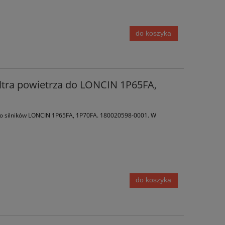
do koszyka
ltra powietrza do LONCIN 1P65FA,
do silników LONCIN 1P65FA, 1P70FA. 180020598-0001. W
do koszyka