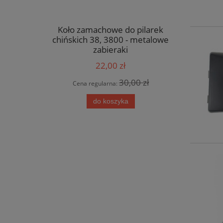
3/8 x 1.5
Koło zamachowe do pilarek
Cylinder d
-68)
chińskich 38, 3800 - metalowe
mm) - c
zabieraki
22,00 zł
 zł
30,00 zł
Cena regularna:
Cen
do koszyka