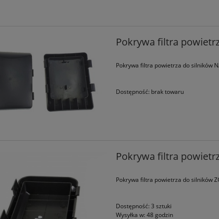
o Husqvarna 340, 345 (42
Zestaw membran gaźnika ZA
hromowany Farmer Tec
GND-41
Pokrywa filtra powietr
75,00 zł
20,00 zł
Pokrywa filtra powietrza do silników
90,00 zł
26,00 zł
a regularna:
Cena regularna:
Dostępność:
brak towaru
do koszyka
do koszyka
Pokrywa filtra powiet
Pokrywa filtra powietrza do silnikó
Dostępność:
3 sztuki
Wysyłka w:
48 godzin