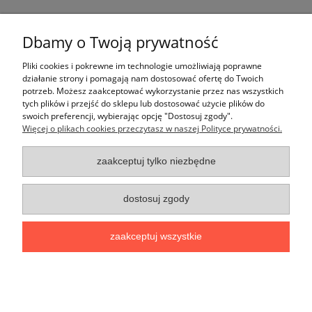
Dbamy o Twoją prywatność
Pliki cookies i pokrewne im technologie umożliwiają poprawne
działanie strony i pomagają nam dostosować ofertę do Twoich
potrzeb. Możesz zaakceptować wykorzystanie przez nas wszystkich
tych plików i przejść do sklepu lub dostosować użycie plików do
Pomoc
swoich preferencji, wybierając opcję "Dostosuj zgody".
Więcej o plikach cookies przeczytasz w naszej Polityce prywatności.
Moje konto
zaakceptuj tylko niezbędne
Płatności i dostawa
dostosuj zgody
Informacje
zaakceptuj wszystkie
O nas
pokaż pełną wersję strony
Sklep internetowy Shoper.pl