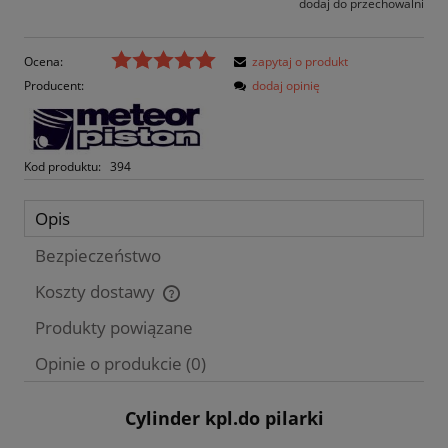
dodaj do przechowalni
Ocena:
zapytaj o produkt
Producent:
dodaj opinię
Kod produktu:
394
Opis
Bezpieczeństwo
Koszty dostawy
Cena nie zawiera ewentualnych kosztów płatności
Produkty powiązane
Opinie o produkcie (0)
Cylinder kpl.do pilarki