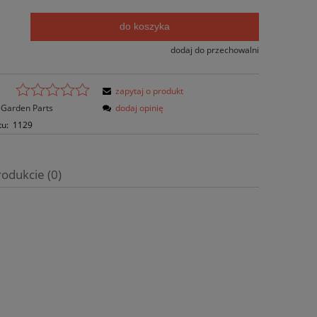
do koszyka
.
dodaj do przechowalni
zapytaj o produkt
Garden Parts
dodaj opinię
tu:
1129
rodukcie (0)
wentualnych kosztów