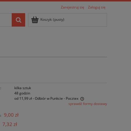
Zarejestruj się
Zaloguj się
Koszyk:
(pusty)
:
kilka sztuk
48 godzin
od 11,99 zł
- Odbiór w Punkcie - Pocztex
sprawdź formy dostawy
Cena nie zawiera ewentualnych kosztów
9,00 zł
:
płatności
7,32 zł