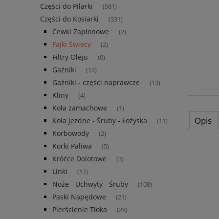
Części do Pilarki
(981)
Części do Kosiarki
(331)
Cewki Zapłonowe
(2)
Fajki Świecy
(2)
Filtry Oleju
(0)
Gaźniki
(14)
Gaźniki - części naprawcze
(13)
Kliny
(4)
Koła zamachowe
(1)
Opis
Koła Jezdne - Śruby - Łożyska
(11)
Korbowody
(2)
Korki Paliwa
(5)
Króćce Dolotowe
(3)
Linki
(17)
Noże - Uchwyty - Śruby
(108)
Paski Napędowe
(21)
Pierścienie Tłoka
(28)