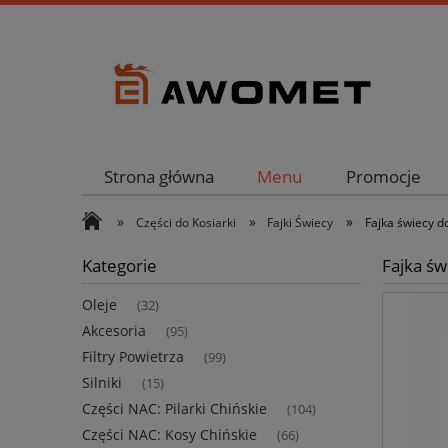
Strona główna
Menu
Promocje
»
»
»
Części do Kosiarki
Fajki Świecy
Fajka świecy do
Kategorie
Fajka św
Oleje
(32)
Akcesoria
(95)
Filtry Powietrza
(99)
Silniki
(15)
Części NAC: Pilarki Chińskie
(104)
Części NAC: Kosy Chińskie
(66)