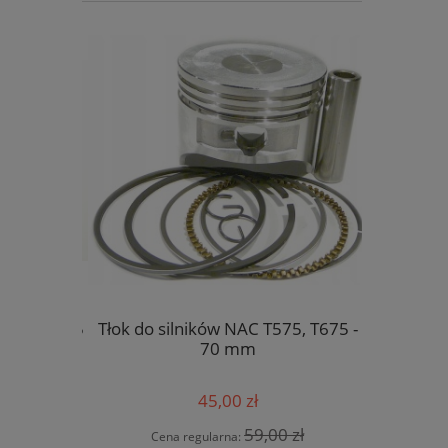
3/8 x 1.5
Tłok do silników NAC T575, T675 -
Kask ochr
-68)
70 mm
S
45,00 zł
 zł
59,00 zł
Cena regularna:
Cen