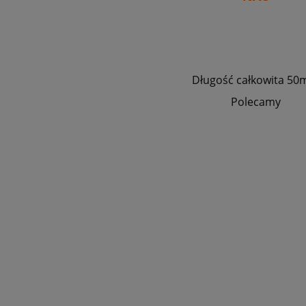
Długość całkowita 5
Polecamy
16100ZL0W51