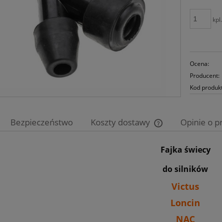
kpl
Ocena:
Producent:
Kod produk
Bezpieczeństwo
Koszty dostawy
Opinie o p
Cena nie zawiera e
Fajka świecy
płatności
do silników
Victus
Loncin
NAC